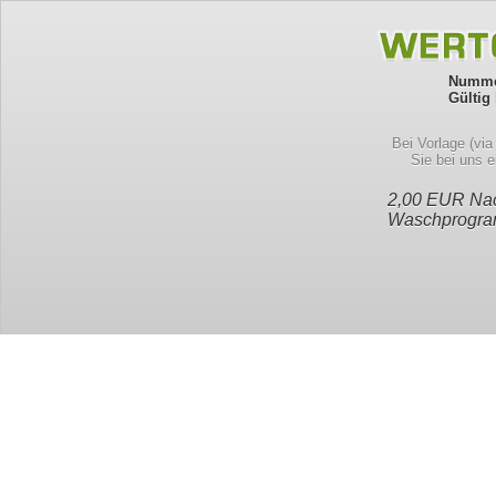
Numme
Gültig 
Bei Vorlage (vi
Sie bei uns 
2,00 EUR Nac
Waschprogr