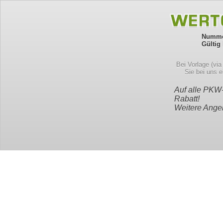
Numme
Gültig 
Bei Vorlage (vi
Sie bei uns 
Auf alle PKW
Rabatt!
Weitere Angeb