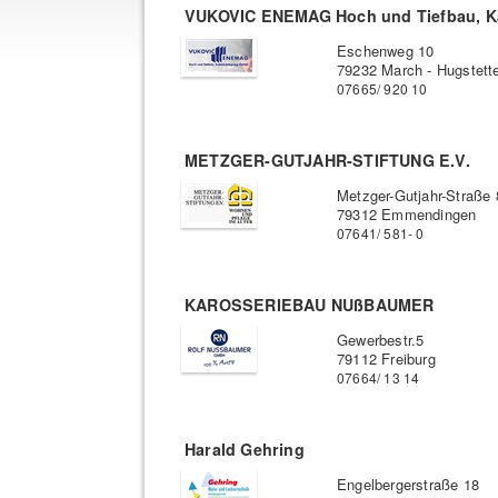
VUKOVIC ENEMAG Hoch und Tiefbau, K
Eschenweg 10
79232 March - Hugstett
07665/ 920 10
METZGER-GUTJAHR-STIFTUNG E.V.
Metzger-Gutjahr-Straße 
79312 Emmendingen
07641/ 581- 0
KAROSSERIEBAU NUßBAUMER
Gewerbestr.5
79112 Freiburg
07664/ 13 14
Harald Gehring
Engelbergerstraße 18