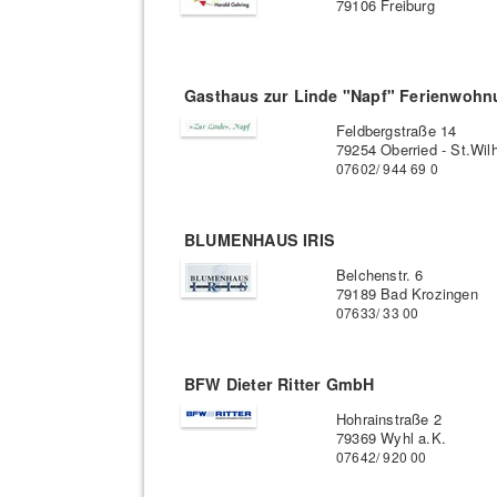
79106 Freiburg
Gasthaus zur Linde "Napf" Ferienwoh
Feldbergstraße 14
79254 Oberried - St.Wil
07602/ 944 69 0
BLUMENHAUS IRIS
Belchenstr. 6
79189 Bad Krozingen
07633/ 33 00
BFW Dieter Ritter GmbH
Hohrainstraße 2
79369 Wyhl a.K.
07642/ 920 00